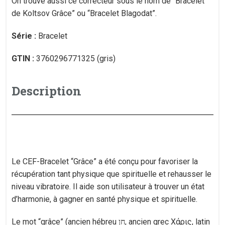
On trouve aussi ce correcteur sous le nom de “Bracelet
de Koltsov Grâce” ou “Bracelet Blagodat”.
Série :
Bracelet
GTIN :
3760296771325 (gris)
Description
Le CEF-Bracelet “Grâce” a été conçu pour favoriser la
récupération tant physique que spirituelle et rehausser le
niveau vibratoire. Il aide son utilisateur à trouver un état
d’harmonie, à gagner en santé physique et spirituelle.
Le mot “grâce” (ancien hébreu חן, ancien grec Χάρις, latin