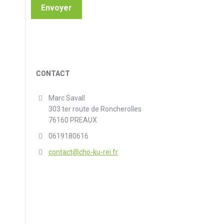
CONTACT
Marc Savall
303 ter route de Roncherolles
76160 PREAUX
0619180616
contact@cho-ku-rei.fr