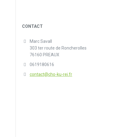
CONTACT
Marc Savall
303 ter route de Roncherolles
76160 PREAUX
0619180616
contact@cho-ku-rei.fr