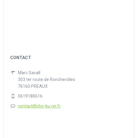
CONTACT
Marc Savall
303 ter route de Roncherolles
76160 PREAUX
0619180616
contact@cho-ku-rei.fr