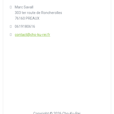
Marc Savall
303 ter route de Roncherolles
76160 PREAUX
0619180616
contact@cho-ku-rei.fr
Copyright © 2026 Cho-Ku-Rei