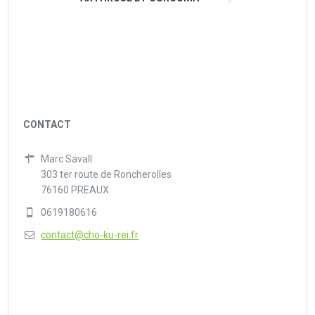
CONTACT
Marc Savall
303 ter route de Roncherolles
76160 PREAUX
0619180616
contact@cho-ku-rei.fr