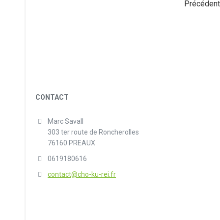
Précédent
CONTACT
Marc Savall
303 ter route de Roncherolles
76160 PREAUX
0619180616
contact@cho-ku-rei.fr