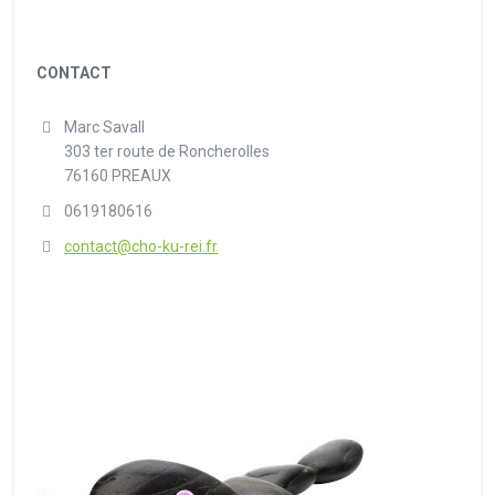
CONTACT
Marc Savall
303 ter route de Roncherolles
76160 PREAUX
0619180616
contact@cho-ku-rei.fr