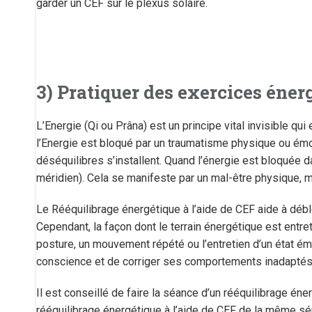
garder un CEF sur le plexus solaire.
3) Pratiquer des exercices éner
L’Energie (Qi ou Prâna) est un principe vital invisible qui
l’Energie est bloqué par un traumatisme physique ou émot
déséquilibres s’installent. Quand l’énergie est bloquée d
méridien). Cela se manifeste par un mal-être physique, 
Le Rééquilibrage énergétique à l’aide de CEF aide à débl
Cependant, la façon dont le terrain énergétique est entret
posture, un mouvement répété ou l’entretien d’un état émot
conscience et de corriger ses comportements inadaptés qu
Il est conseillé de faire la séance d’un rééquilibrage én
rééquilibrage énergétique à l’aide de CEF de la même sér