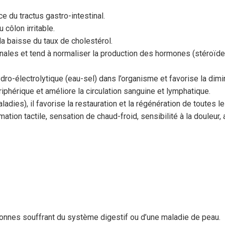
ice du tractus gastro-intestinal.
côlon irritable.
la baisse du taux de cholestérol.
rrénales et tend à normaliser la production des hormones (stéroïd
e hydro-électrolytique (eau-sel) dans l’organisme et favorise la d
phérique et améliore la circulation sanguine et lymphatique.
ies), il favorise la restauration et la régénération de toutes l
rmation tactile, sensation de chaud-froid, sensibilité à la douleur,
onnes souffrant du système digestif ou d’une maladie de peau.