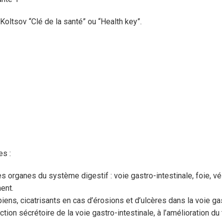
oltsov “Clé de la santé” ou “Health key”.
es :
s organes du système digestif : voie gastro-intestinale, foie, vés
ment.
biens, cicatrisants en cas d’érosions et d’ulcères dans la voie gas
nction sécrétoire de la voie gastro-intestinale, à l’amélioration du