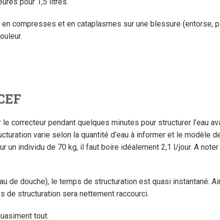
ures pour 1,5 litres.
sée en compresses et en cataplasmes sur une blessure (entorse, pl
ouleur.
 CEF
ur le correcteur pendant quelques minutes pour structurer l’eau ava
turation varie selon la quantité d’eau à informer et le modèle de
 un individu de 70 kg, il faut boire idéalement 2,1 l/jour. A noter
u de douche), le temps de structuration est quasi instantané. A
s de structuration sera nettement raccourci.
uasiment tout.