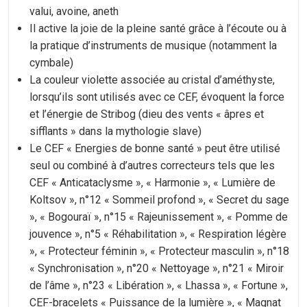
valui, avoine, aneth
Il active la joie de la pleine santé grâce à l’écoute ou à
la pratique d’instruments de musique (notamment la
cymbale)
La couleur violette associée au cristal d’améthyste,
lorsqu’ils sont utilisés avec ce CEF, évoquent la force
et l’énergie de Stribog (dieu des vents « âpres et
sifflants » dans la mythologie slave)
Le CEF « Energies de bonne santé » peut être utilisé
seul ou combiné à d’autres correcteurs tels que les
CEF « Anticataclysme », « Harmonie », « Lumière de
Koltsov », n°12 « Sommeil profond », « Secret du sage
», « Bogouraï », n°15 « Rajeunissement », « Pomme de
jouvence », n°5 « Réhabilitation », « Respiration légère
», « Protecteur féminin », « Protecteur masculin », n°18
« Synchronisation », n°20 « Nettoyage », n°21 « Miroir
de l’âme », n°23 « Libération », « Lhassa », « Fortune »,
CEF-bracelets « Puissance de la lumière », « Magnat