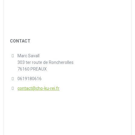
CONTACT
Marc Savall
303 ter route de Roncherolles
76160 PREAUX
0619180616
contact@cho-ku-rei.fr