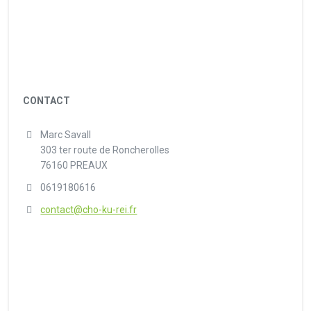
CONTACT
Marc Savall
303 ter route de Roncherolles
76160 PREAUX
0619180616
contact@cho-ku-rei.fr