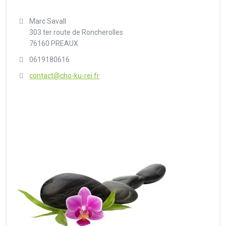
Marc Savall
303 ter route de Roncherolles
76160 PREAUX
0619180616
contact@cho-ku-rei.fr