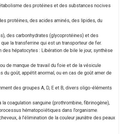
 métabolisme des protéines et des substances nocives
 des protéines, des acides aminés, des lipides, du
es), des carbonhydrates (glycoprotéines) et des
e la transferrine qui est un transporteur de fer.
des hépatocytes : Libération de bile le jour, synthèse
ou de manque de travail du foie et de la vésicule
s du goût, appétit anormal, ou en cas de goût amer de
amment des groupes A, D, E et B, divers oligo-éléments
à la coagulation sanguine (prothrombine, fibrinogène),
s processus hématopoïétiques dans l’organisme.
heveux, à l’élimination de la couleur jaunâtre des peaux