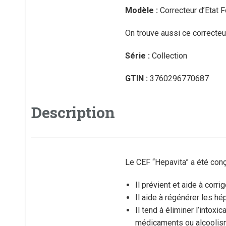
Modèle :
Correcteur d’Etat 
On trouve aussi ce correcte
Série :
Collection
GTIN :
3760296770687
Description
Le CEF “Hepavita” a été conçu
Il prévient et aide à corri
Il aide à régénérer les hé
Il tend à éliminer l’intox
médicaments ou alcoolis