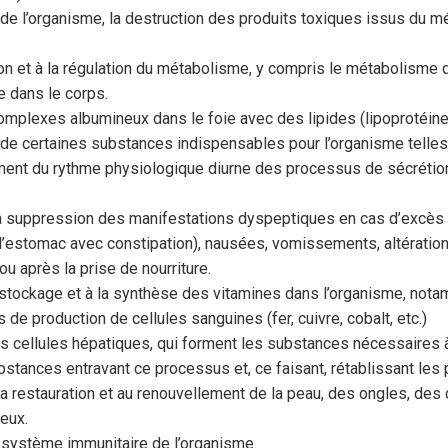
n de l’organisme, la destruction des produits toxiques issus du
ation et à la régulation du métabolisme, y compris le métabolisme
e dans le corps.
 complexes albumineux dans le foie avec des lipides (lipoprotéin
e certaines substances indispensables pour l’organisme telles qu
ement du rythme physiologique diurne des processus de sécrétion 
s la suppression des manifestations dyspeptiques en cas d’excès 
 d’estomac avec constipation), nausées, vomissements, altération
ou après la prise de nourriture.
 au stockage et à la synthèse des vitamines dans l’organisme, not
e production de cellules sanguines (fer, cuivre, cobalt, etc.)
des cellules hépatiques, qui forment les substances nécessaires 
bstances entravant ce processus et, ce faisant, rétablissant le
a restauration et au renouvellement de la peau, des ongles, des c
eux.
le système immunitaire de l’organisme.