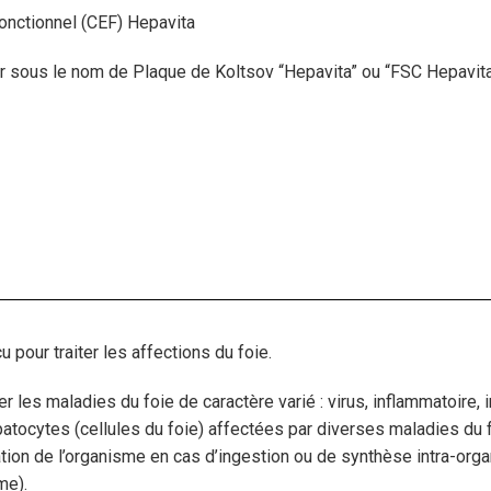
Fonctionnel (CEF) Hepavita
ur sous le nom de Plaque de Koltsov “Hepavita” ou “FSC Hepavita
 pour traiter les affections du foie.
ger les maladies du foie de caractère varié : virus, inflammatoire,
patocytes (cellules du foie) affectées par diverses maladies du foi
ication de l’organisme en cas d’ingestion ou de synthèse intra-or
me).