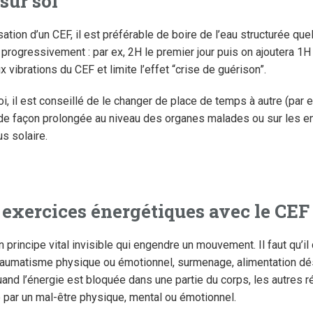
 sur soi
sation d’un CEF, il est préférable de boire de l’eau structurée que
progressivement : par ex, 2H le premier jour puis on ajoutera 1H 
vibrations du CEF et limite l’effet “crise de guérison”.
i, il est conseillé de le changer de place de temps à autre (par 
de façon prolongée au niveau des organes malades ou sur les end
s solaire.
s exercices énergétiques avec le CEF
 principe vital invisible qui engendre un mouvement. Il faut qu’il 
traumatisme physique ou émotionnel, surmenage, alimentation dés
Quand l’énergie est bloquée dans une partie du corps, les autres 
 par un mal-être physique, mental ou émotionnel.