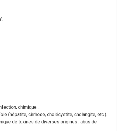
”.
 infection, chimique…
e (hépatite, cirrhose, cholécystite, cholangite, etc.).
ganique de toxines de diverses origines : abus de