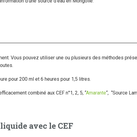
’information d’une source d’eau en Mongolie.
ment. Vous pouvez utiliser une ou plusieurs des méthodes présen
toutes.
ure pour 200 ml et 6 heures pour 1,5 litres.
efficacement combiné aux CEF n°1, 2, 5, “
Amarante
“, “Source Lam”
 liquide avec le CEF