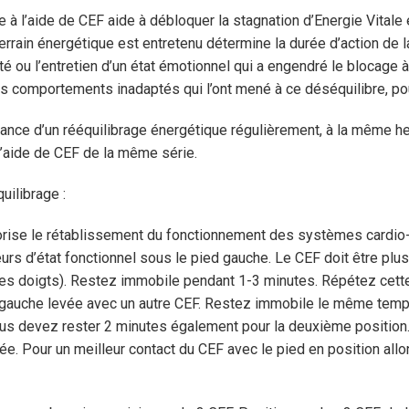
 à l’aide de CEF aide à débloquer la stagnation d’Energie Vitale
errain énergétique est entretenu détermine la durée d’action de l
ou l’entretien d’un état émotionnel qui a engendré le blocage à l’
s comportements inadaptés qui l’ont mené à ce déséquilibre, pour 
séance d’un rééquilibrage énergétique régulièrement, à la même he
l’aide de CEF de la même série.
uilibrage :
orise le rétablissement du fonctionnement des systèmes cardio-
rs d’état fonctionnel sous le pied gauche. Le CEF doit être plu
 les doigts). Restez immobile pendant 1-3 minutes. Répétez cette 
n gauche levée avec un autre CEF. Restez immobile le même temp
ous devez rester 2 minutes également pour la deuxième position.
gée. Pour un meilleur contact du CEF avec le pied en position all