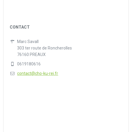
CONTACT
Marc Savall
303 ter route de Roncherolles
76160 PREAUX
0619180616
contact@cho-ku-rei.fr