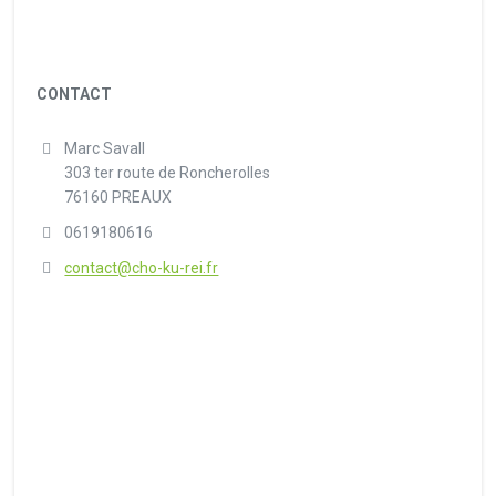
CONTACT
Marc Savall
303 ter route de Roncherolles
76160 PREAUX
0619180616
contact@cho-ku-rei.fr