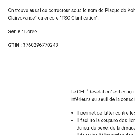
On trouve aussi ce correcteur sous le nom de Plaque de Kolts
Clairvoyance” ou encore “FSC Clarification”.
Série :
Dorée
GTIN :
3760296770243
Le CEF “Révélation” est conçu 
inférieurs au seuil de la consc
Il permet de lutter contre 
Il facilite la coupure des li
du jeu, du sexe, de la drogue