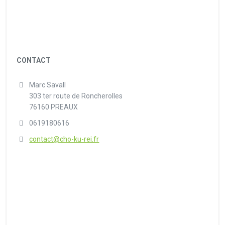
CONTACT
Marc Savall
303 ter route de Roncherolles
76160 PREAUX
0619180616
contact@cho-ku-rei.fr