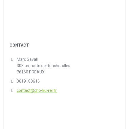
CONTACT
Marc Savall
303 ter route de Roncherolles
76160 PREAUX
0619180616
contact@cho-ku-rei.fr