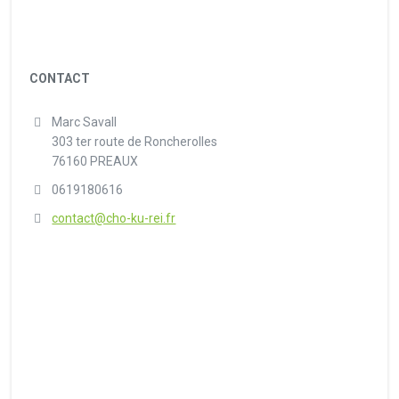
CONTACT
Marc Savall
303 ter route de Roncherolles
76160 PREAUX
0619180616
contact@cho-ku-rei.fr