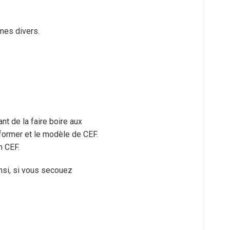
mes divers.
nt de la faire boire aux
nformer et le modèle de CEF.
n CEF.
insi, si vous secouez