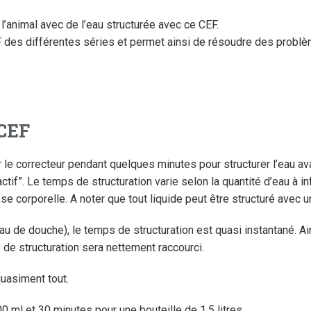
l’animal avec de l’eau structurée avec ce CEF.
 des différentes séries et permet ainsi de résoudre des problè
 CEF
ur le correcteur pendant quelques minutes pour structurer l’eau ava
tif”. Le temps de structuration varie selon la quantité d’eau à i
se corporelle. A noter que tout liquide peut être structuré avec u
u de douche), le temps de structuration est quasi instantané. A
 de structuration sera nettement raccourci.
uasiment tout.
 ml et 30 minutes pour une bouteille de 1,5 litres.