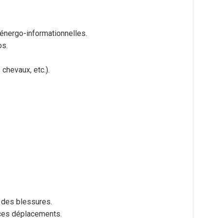
 énergo-informationnelles.
os.
 chevaux, etc.).
u des blessures.
 ces déplacements.