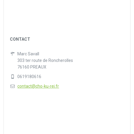
CONTACT
Marc Savall
303 ter route de Roncherolles
76160 PREAUX
0619180616
contact@cho-ku-rei.fr