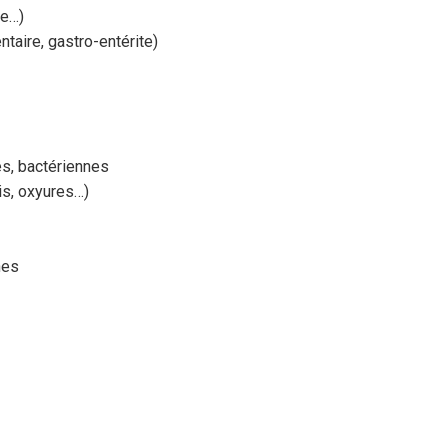
ne…)
entaire, gastro-entérite)
les, bactériennes
ris, oxyures…)
nes