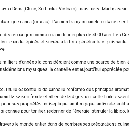
pays d’Asie (Chine, Sri Lanka, Vietnam), mais aussi Madagascar.
n classique canna (roseau). L’ancien français canele ou kanele est
oble des échanges commerciaux depuis plus de 4000 ans. Les Grecs
ur chaude, épicée et sucrée à la fois, pénétrante et puissante
ve.
s milliers d’années la considéraient comme une source de bien-ê
considérations mystiques, la cannelle est aujourd’hui appréciée p
rce, l’huile essentielle de cannelle renferme des principes aroma
 durant la saison froide et alliée de la digestion, cette huile esse
 pour ses propriétés antiseptique, antifongique, antivirale, antiba
si connue pour tonifier, redonner de l’énergie, stimuler la libido, 
 travers le monde entier dans de nombreuses préparations culinair