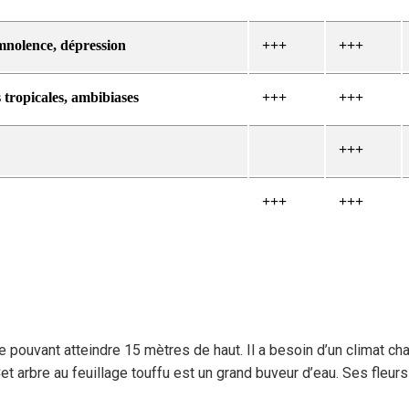
mnolence, dépression
+++
+++
 tropicales, ambibiases
+++
+++
+++
+++
+++
re pouvant atteindre 15 mètres de haut. Il a besoin d’un climat ch
 arbre au feuillage touffu est un grand buveur d’eau. Ses fleur