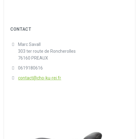
CONTACT
Marc Savall
303 ter route de Roncherolles
76160 PREAUX
0619180616
contact@cho-ku-rei.fr