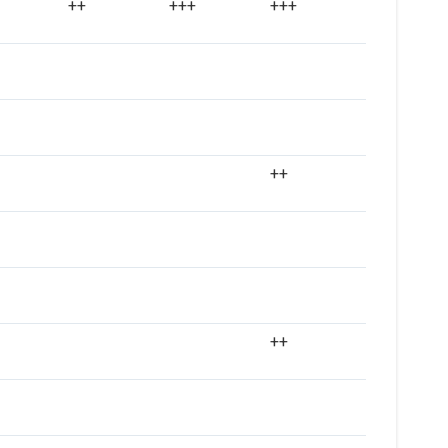
++
+++
+++
++
++