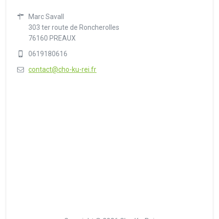
Marc Savall
303 ter route de Roncherolles
76160 PREAUX
0619180616
contact@cho-ku-rei.fr