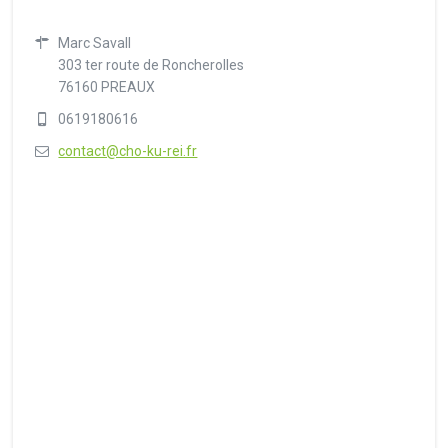
Marc Savall
303 ter route de Roncherolles
76160 PREAUX
0619180616
contact@cho-ku-rei.fr