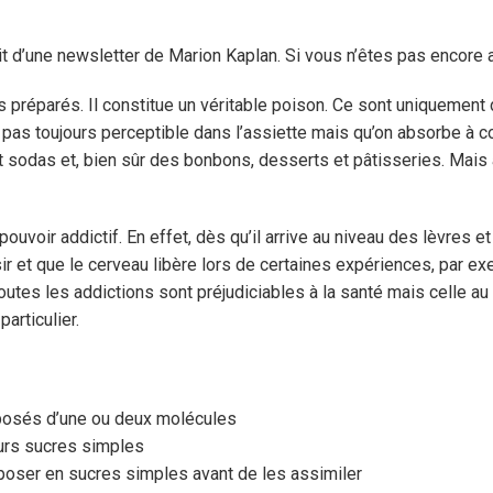
it d’une newsletter de Marion Kaplan. Si vous n’êtes pas encore ab
préparés. Il constitue un véritable poison. Ce sont uniquement 
t pas toujours perceptible dans l’assiette mais qu’on absorbe à 
et sodas et, bien sûr des bonbons, desserts et pâtisseries. Ma
oir addictif. En effet, dès qu’il arrive au niveau des lèvres et 
r et que le cerveau libère lors de certaines expériences, par e
 Toutes les addictions sont préjudiciables à la santé mais celle a
articulier.
posés d’une ou deux molécules
urs sucres simples
poser en sucres simples avant de les assimiler