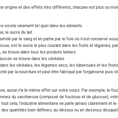
e origine et des effets très différents, chacune est plus ou mo
is existe rarement tel quel dans les aliments
, le sucre du lait
ssimilé par le sang et en partie par le foie où il est conservé s
cose, est le sucre le plus courant dans les fruits et légumes, pa
se trouve dans tous les produits laitiers
lucose se trouve dans les céréales
t dans les céréales, les légumes secs, les tubercules et les frui
rté par la nourriture et peut être fabriqué par l’organisme puis s
, aucun n’a le même effet sur votre corps. Par exemple, le fruc
mmez du saccharose (composé de fructose et de glucose), votre 
ut cela, l’industrie alimentaire ne parle jamais clairement et le
 des quantités bien définies, au-dessus ou en dessous desquell