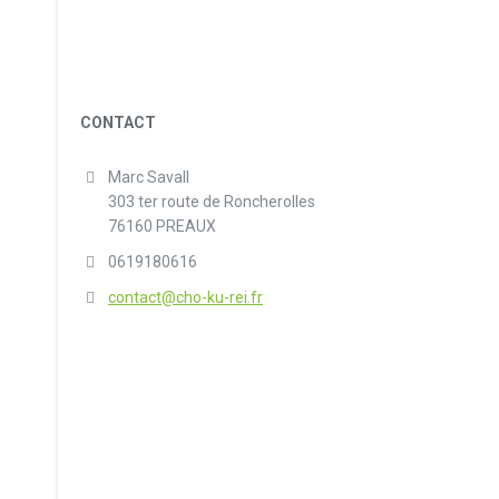
CONTACT
Marc Savall
303 ter route de Roncherolles
76160 PREAUX
0619180616
contact@cho-ku-rei.fr