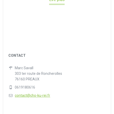
CONTACT
Marc Savall
303 ter route de Roncherolles
76160 PREAUX
0619180616
contact@cho-ku-rei.fr