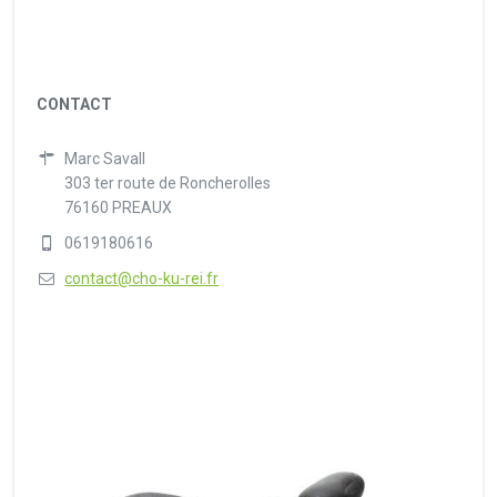
CONTACT
Marc Savall
303 ter route de Roncherolles
76160 PREAUX
0619180616
contact@cho-ku-rei.fr