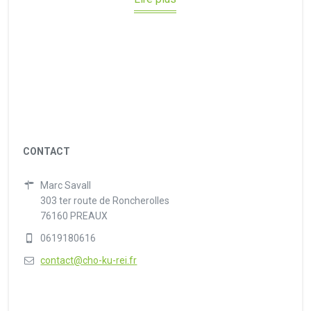
CONTACT
Marc Savall
303 ter route de Roncherolles
76160 PREAUX
0619180616
contact@cho-ku-rei.fr