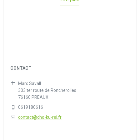
CONTACT
Marc Savall
303 ter route de Roncherolles
76160 PREAUX
0619180616
contact@cho-ku-rei.fr