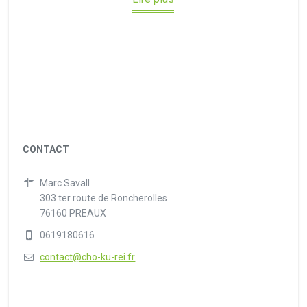
CONTACT
Marc Savall
303 ter route de Roncherolles
76160 PREAUX
0619180616
contact@cho-ku-rei.fr