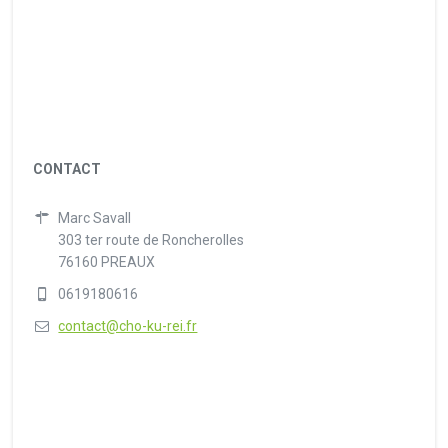
CONTACT
Marc Savall
303 ter route de Roncherolles
76160 PREAUX
0619180616
contact@cho-ku-rei.fr