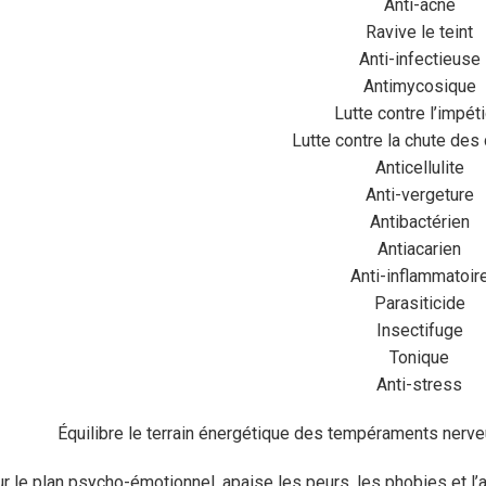
Anti-acné
Ravive le teint
Anti-infectieuse
Antimycosique
Lutte contre l’impét
Lutte contre la chute des
Anticellulite
Anti-vergeture
Antibactérien
Antiacarien
Anti-inflammatoir
Parasiticide
Insectifuge
Tonique
Anti-stress
Équilibre le terrain énergétique des tempéraments nerveux
r le plan psycho-émotionnel, apaise les peurs, les phobies et l’a