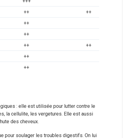
+++
++
++
++
++
++
++
++
++
ques : elle est utilisée pour lutter contre le
 la cellulite, les vergetures. Elle est aussi
chute des cheveux.
ue pour soulager les troubles digestifs. On lui