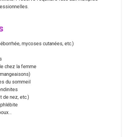
fessionnelles.
s
séborrhée, mycoses cutanées, etc.)
s
cle chez la femme
démangeaisons)
bles du sommeil
endinites
 de nez, etc.)
phlébite
-poux…