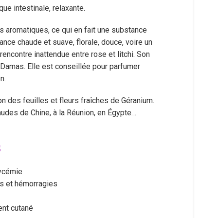
e intestinale, relaxante.
 aromatiques, ce qui en fait une substance
ance chaude et suave, florale, douce, voire un
rencontre inattendue entre rose et litchi. Son
e Damas. Elle est conseillée pour parfumer
n.
on des feuilles et fleurs fraîches de Géranium.
audes de Chine, à la Réunion, en Égypte…
s
lycémie
ts et hémorragies
ent cutané