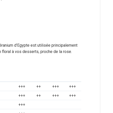
éranium d’Egypte est utilisée principalement
 floral à vos desserts, proche de la rose.
+++
++
+++
+++
+++
++
+++
+++
+++