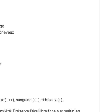
igo
 cheveux
e
 (+++), sanguins (++) et bilieux (+).
nxiété. Préserve l’équilibre face aux multiples