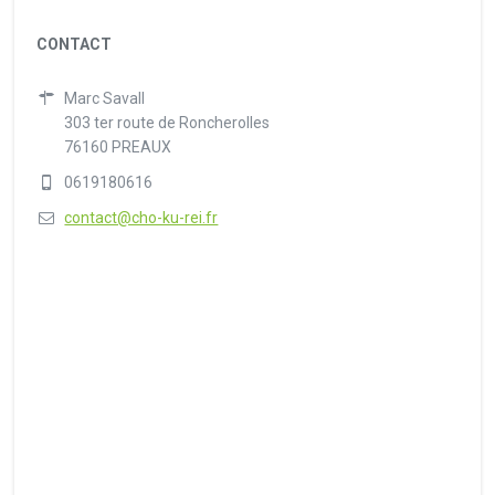
CONTACT
Marc Savall
303 ter route de Roncherolles
76160 PREAUX
0619180616
contact@cho-ku-rei.fr