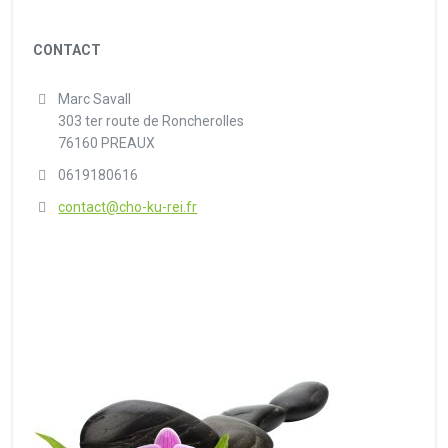
CONTACT
Marc Savall
303 ter route de Roncherolles
76160 PREAUX
0619180616
contact@cho-ku-rei.fr