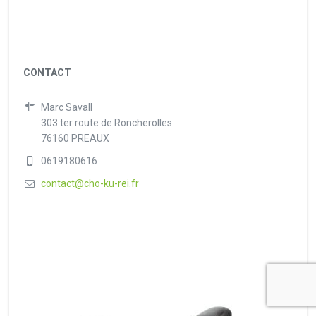
CONTACT
Marc Savall
303 ter route de Roncherolles
76160 PREAUX
0619180616
contact@cho-ku-rei.fr