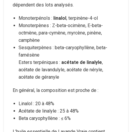
dépendent des lots analysés.
Monoterpénols :
linalol
, terpinène-4-ol
Monoterpènes : Z-beta-ocimène, E-beta-
octmène, para-cymène, myrcène, pinène,
camphène
Sesquiterpènes : beta-caryophyllène, beta-
farnésène
Esters terpéniques :
acétate de linalyle
,
acétate de lavandulyle, acétate de néryle,
acétate de géranyle
En général, la composition est proche de :
Linalol : 20 à 48%
Acétate de linalyle : 25 à 48%
Beta caryophyllène : ≤ 6%
L’huile essentielle de Lavande Vraie contient