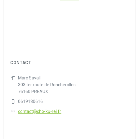
CONTACT
Marc Savall
303 ter route de Roncherolles
76160 PREAUX
0619180616
contact@cho-ku-rei.fr