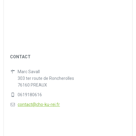
CONTACT
Marc Savall
303 ter route de Roncherolles
76160 PREAUX
0619180616
contact@cho-ku-rei.fr