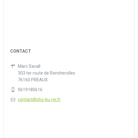
CONTACT
Marc Savall
303 ter route de Roncherolles
76160 PREAUX
0619180616
contact@cho-ku-rei.fr