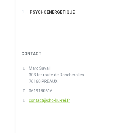
PSYCHOÉNERGÉTIQUE
CONTACT
Marc Savall
303 ter route de Roncherolles
76160 PREAUX
0619180616
contact@cho-ku-rei.fr